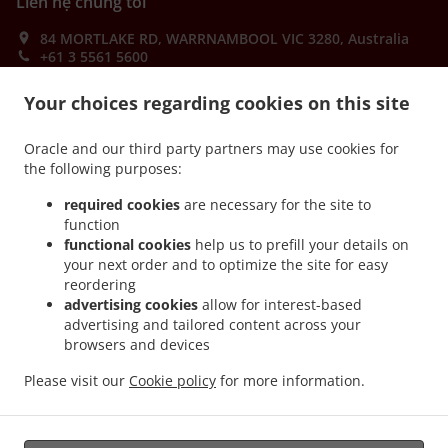
Liên hệ chúng tôi
84 MORTLAKE RD, WARRNAMBOOL VIC 3280, Australia
+61 3 5561 5600
Links
Your choices regarding cookies on this site
Thực đơn
Oracle and our third party partners may use cookies for
Order ahead
the following purposes:
Liên hệ chúng tôi
required cookies
are necessary for the site to
function
functional cookies
help us to prefill your details on
CÁC PHƯƠNG THỨC THANH TOÁN ĐƯỢC CHẤP NHẬN
your next order and to optimize the site for easy
reordering
advertising cookies
allow for interest-based
advertising and tailored content across your
browsers and devices
Please visit our
Cookie policy
for more information.
.
.
Burger Takeaway WARRNAMBOOL
Pizza Takeaway WARRNAMBOOL
Thức ăn Nhanh
Takeaway WARRNAMBOOL